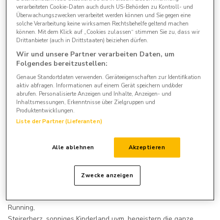
verarbeiteten Cookie-Daten auch durch US-Behörden zu Kontroll- und
Überwachungszwecken verarbeitet werden können und Sie gegen eine
solche Verarbeitung keine wirksamen Rechtsbehelfe geltend machen
können. Mit dem Klick auf „Cookies zulassen“ stimmen Sie zu, dass wir
Drittanbieter (auch in Drittstaaten) beiziehen dürfen.
Wir und unsere Partner verarbeiten Daten, um
Folgendes bereitzustellen:
Genaue Standortdaten verwenden. Geräteeigenschaften zur Identifikation
aktiv abfragen. Informationen auf einem Gerät speichern und/oder
abrufen. Personalisierte Anzeigen und Inhalte, Anzeigen- und
Inhaltsmessungen, Erkenntnisse über Zielgruppen und
Produktentwicklungen.
Genieße feinsten Skispaß und Skigenuss auf der Reiteralm –
Liste der Partner (Lieferanten)
die 4-Berge-Skischaukel Schladming lädt zu 123 Pistenkilometer
nonstop ein!
Alle ablehnen
Akzeptieren
Reiteralm SPECIAL:
*Frühstart – erste Auffahrt schon um 8.00
Uhr,
am SA & SO schon ab 7.45 Uhr! * internationales
Zwecke anzeigen
Pistengütesiegel in Gold!
Die zahlreichen Zusatzangebote wie Crosspark, Skimovie, Cool
Running,
Steirerherz, sonniges Kinderland uvm. begeistern die ganze